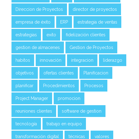
Direccion de Proyectos
director de proyectos
empresa de éxito
ERP
estrategia de ventas
estrategias
exito
fidelización clientes
gestion de almacenes
Gestion de Proyectos
habitos
innovación
integracion
liderazgo
objetivos
ofertas clientes
Planificacion
planificar
Procedimientos
Procesos
Project Manager
promocion
reuniones clientes
software de gestion
tecnología
trabajo en equipo
transformación digital
técnicas
valores