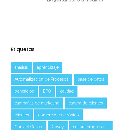
Etiquetas
analisis
aprendizaje
Automatizacion de Procesos
base de datos
beneficios
BPO
calidad
campañas de marketing
cartera de clientes
clientes
comercio electrónico
Contact Center
Covey
cultura empresarial