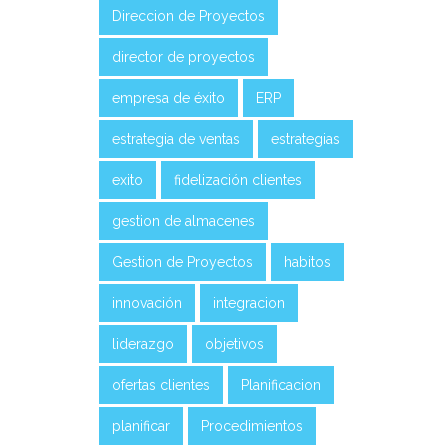
Direccion de Proyectos
director de proyectos
empresa de éxito
ERP
estrategia de ventas
estrategias
exito
fidelización clientes
gestion de almacenes
Gestion de Proyectos
habitos
innovación
integracion
liderazgo
objetivos
ofertas clientes
Planificacion
planificar
Procedimientos