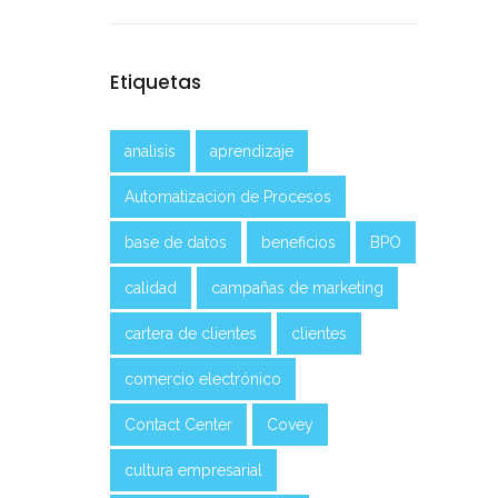
Etiquetas
analisis
aprendizaje
Automatizacion de Procesos
base de datos
beneficios
BPO
calidad
campañas de marketing
cartera de clientes
clientes
comercio electrónico
Contact Center
Covey
cultura empresarial