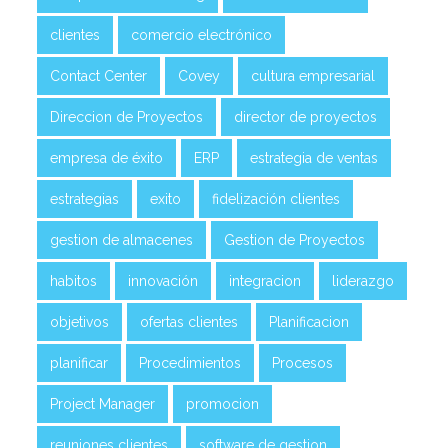
clientes
comercio electrónico
Contact Center
Covey
cultura empresarial
Direccion de Proyectos
director de proyectos
empresa de éxito
ERP
estrategia de ventas
estrategias
exito
fidelización clientes
gestion de almacenes
Gestion de Proyectos
habitos
innovación
integracion
liderazgo
objetivos
ofertas clientes
Planificacion
planificar
Procedimientos
Procesos
Project Manager
promocion
reuniones clientes
software de gestion