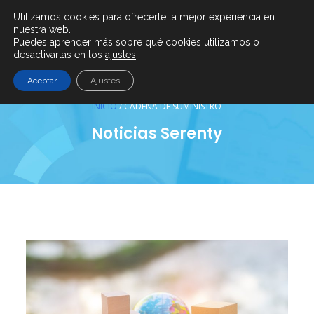
Utilizamos cookies para ofrecerte la mejor experiencia en
info@serenty.es
+ (34) 900 101 865
nuestra web.
Puedes aprender más sobre qué cookies utilizamos o
desactivarlas en los
ajustes
.
Aceptar
Ajustes
INICIO
/
CADENA DE SUMINISTRO
Noticias Serenty