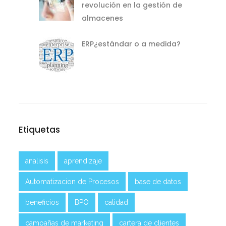
revolución en la gestión de
almacenes
ERP¿estándar o a medida?
Etiquetas
analisis
aprendizaje
Automatizacion de Procesos
base de datos
beneficios
BPO
calidad
campañas de marketing
cartera de clientes