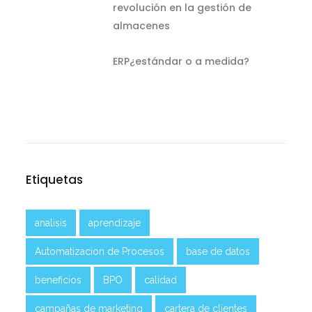
revolución en la gestión de
almacenes
ERP¿estándar o a medida?
Etiquetas
analisis
aprendizaje
Automatizacion de Procesos
base de datos
beneficios
BPO
calidad
campañas de marketing
cartera de clientes