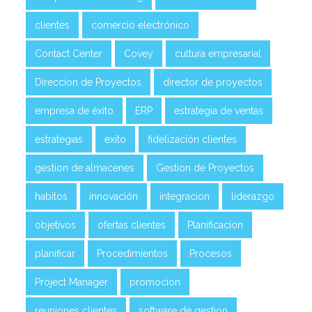
clientes
comercio electrónico
Contact Center
Covey
cultura empresarial
Direccion de Proyectos
director de proyectos
empresa de éxito
ERP
estrategia de ventas
estrategias
exito
fidelización clientes
gestion de almacenes
Gestion de Proyectos
habitos
innovación
integracion
liderazgo
objetivos
ofertas clientes
Planificacion
planificar
Procedimientos
Procesos
Project Manager
promocion
reuniones clientes
software de gestion