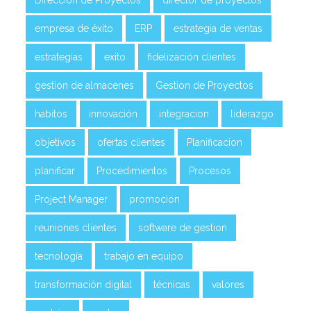
empresa de éxito
ERP
estrategia de ventas
estrategias
exito
fidelización clientes
gestion de almacenes
Gestion de Proyectos
habitos
innovación
integracion
liderazgo
objetivos
ofertas clientes
Planificacion
planificar
Procedimientos
Procesos
Project Manager
promocion
reuniones clientes
software de gestion
tecnología
trabajo en equipo
transformación digital
técnicas
valores