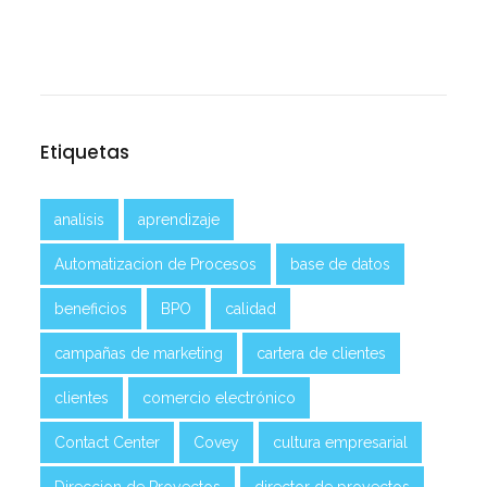
Etiquetas
analisis
aprendizaje
Automatizacion de Procesos
base de datos
beneficios
BPO
calidad
campañas de marketing
cartera de clientes
clientes
comercio electrónico
Contact Center
Covey
cultura empresarial
Direccion de Proyectos
director de proyectos