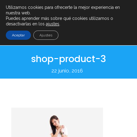
Utilizamos cookies para ofrecerte la mejor experiencia en
info@serenty.es
+ (34) 900 101 865
nuestra web.
Puedes aprender más sobre qué cookies utilizamos o
desactivarlas en los
ajustes
.
Aceptar
Ajustes
shop-product-3
22 junio, 2016