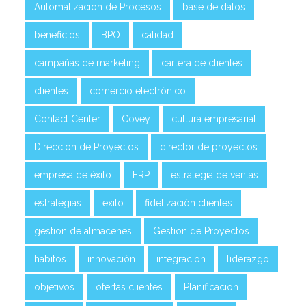
Automatizacion de Procesos
base de datos
beneficios
BPO
calidad
campañas de marketing
cartera de clientes
clientes
comercio electrónico
Contact Center
Covey
cultura empresarial
Direccion de Proyectos
director de proyectos
empresa de éxito
ERP
estrategia de ventas
estrategias
exito
fidelización clientes
gestion de almacenes
Gestion de Proyectos
habitos
innovación
integracion
liderazgo
objetivos
ofertas clientes
Planificacion