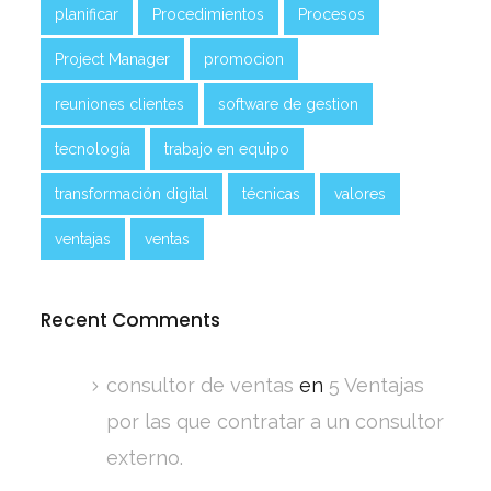
planificar
Procedimientos
Procesos
Project Manager
promocion
reuniones clientes
software de gestion
tecnología
trabajo en equipo
transformación digital
técnicas
valores
ventajas
ventas
Recent Comments
consultor de ventas
en
5 Ventajas
por las que contratar a un consultor
externo.