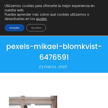
Utilizamos cookies para ofrecerte la mejor experiencia en
info@serenty.es
+ (34) 900 101 865
nuestra web.
Puedes aprender más sobre qué cookies utilizamos o
desactivarlas en los
ajustes
.
Aceptar
Ajustes
pexels-mikael-blomkvist-
6476591
23 marzo, 2022