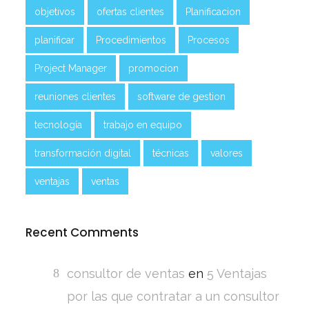
objetivos
ofertas clientes
Planificacion
planificar
Procedimientos
Procesos
Project Manager
promocion
reuniones clientes
software de gestion
tecnología
trabajo en equipo
transformación digital
técnicas
valores
ventajas
ventas
Recent Comments
consultor de ventas
en
5 Ventajas
por las que contratar a un consultor