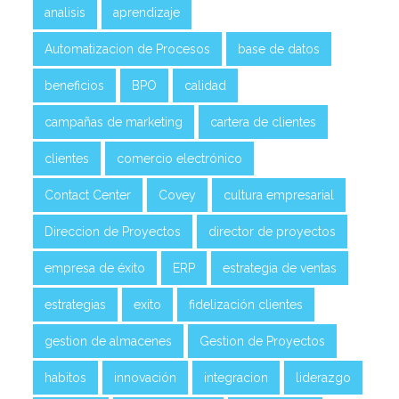
analisis
aprendizaje
Automatizacion de Procesos
base de datos
beneficios
BPO
calidad
campañas de marketing
cartera de clientes
clientes
comercio electrónico
Contact Center
Covey
cultura empresarial
Direccion de Proyectos
director de proyectos
empresa de éxito
ERP
estrategia de ventas
estrategias
exito
fidelización clientes
gestion de almacenes
Gestion de Proyectos
habitos
innovación
integracion
liderazgo