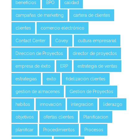
beneficios
BPO
calidad
campañas de marketing
cartera de clientes
clientes
comercio electrónico
Contact Center
Covey
cultura empresarial
Direccion de Proyectos
director de proyectos
empresa de éxito
ERP
estrategia de ventas
estrategias
exito
fidelización clientes
gestion de almacenes
Gestion de Proyectos
habitos
innovación
integracion
liderazgo
objetivos
ofertas clientes
Planificacion
planificar
Procedimientos
Procesos