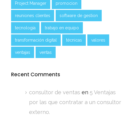
Project Manager
promocion
reuniones clientes
software de gestion
tecnología
trabajo en equipo
transformación digital
técnicas
valores
ventajas
ventas
Recent Comments
consultor de ventas
en
5 Ventajas
por las que contratar a un consultor
externo.