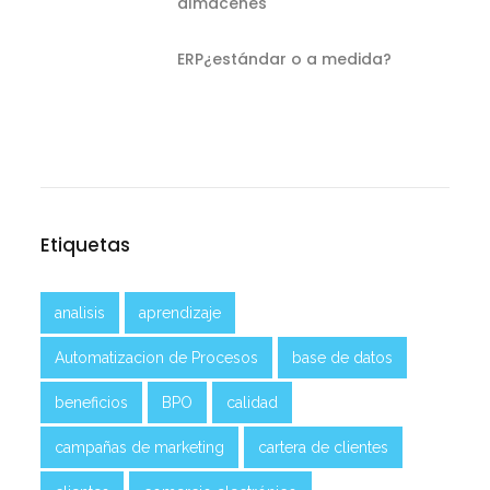
almacenes
ERP¿estándar o a medida?
Etiquetas
analisis
aprendizaje
Automatizacion de Procesos
base de datos
beneficios
BPO
calidad
campañas de marketing
cartera de clientes