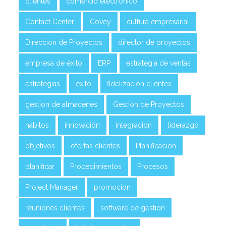
clientes
comercio electrónico
Contact Center
Covey
cultura empresarial
Direccion de Proyectos
director de proyectos
empresa de éxito
ERP
estrategia de ventas
estrategias
exito
fidelización clientes
gestion de almacenes
Gestion de Proyectos
habitos
innovación
integracion
liderazgo
objetivos
ofertas clientes
Planificacion
planificar
Procedimientos
Procesos
Project Manager
promocion
reuniones clientes
software de gestion