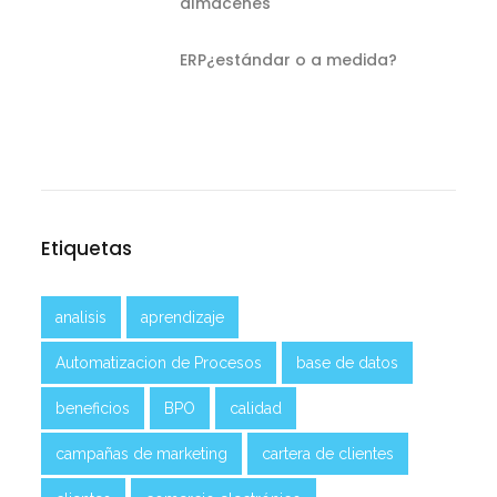
almacenes
ERP¿estándar o a medida?
Etiquetas
analisis
aprendizaje
Automatizacion de Procesos
base de datos
beneficios
BPO
calidad
campañas de marketing
cartera de clientes