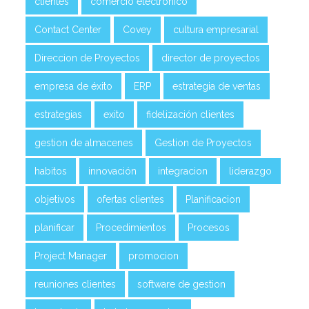
clientes
comercio electrónico
Contact Center
Covey
cultura empresarial
Direccion de Proyectos
director de proyectos
empresa de éxito
ERP
estrategia de ventas
estrategias
exito
fidelización clientes
gestion de almacenes
Gestion de Proyectos
habitos
innovación
integracion
liderazgo
objetivos
ofertas clientes
Planificacion
planificar
Procedimientos
Procesos
Project Manager
promocion
reuniones clientes
software de gestion