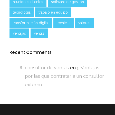
reuniones clientes
software de gestion
tecnología
trabajo en equipo
transformación digital
técnicas
valores
ventajas
ventas
Recent Comments
consultor de ventas
en
5 Ventajas
por las que contratar a un consultor
externo.