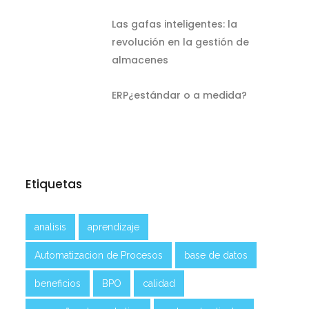
Las gafas inteligentes: la
revolución en la gestión de
almacenes
ERP¿estándar o a medida?
Etiquetas
analisis
aprendizaje
Automatizacion de Procesos
base de datos
beneficios
BPO
calidad