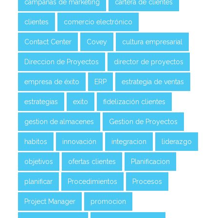
campañas de marketing
cartera de clientes
clientes
comercio electrónico
Contact Center
Covey
cultura empresarial
Direccion de Proyectos
director de proyectos
empresa de éxito
ERP
estrategia de ventas
estrategias
exito
fidelización clientes
gestion de almacenes
Gestion de Proyectos
habitos
innovación
integracion
liderazgo
objetivos
ofertas clientes
Planificacion
planificar
Procedimientos
Procesos
Project Manager
promocion