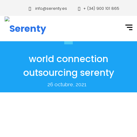
info@serenty.es
+ (34) 900 101 865
world connection
outsourcing serenty
26 octubre, 2021