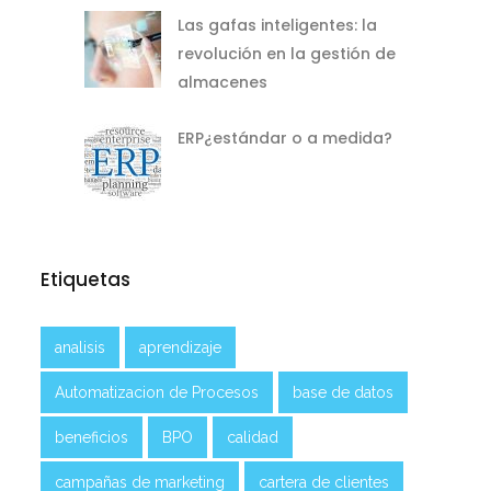
Las gafas inteligentes: la
revolución en la gestión de
almacenes
ERP¿estándar o a medida?
Etiquetas
analisis
aprendizaje
Automatizacion de Procesos
base de datos
beneficios
BPO
calidad
campañas de marketing
cartera de clientes