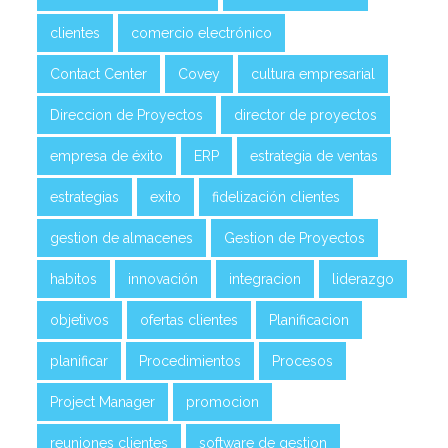
clientes
comercio electrónico
Contact Center
Covey
cultura empresarial
Direccion de Proyectos
director de proyectos
empresa de éxito
ERP
estrategia de ventas
estrategias
exito
fidelización clientes
gestion de almacenes
Gestion de Proyectos
habitos
innovación
integracion
liderazgo
objetivos
ofertas clientes
Planificacion
planificar
Procedimientos
Procesos
Project Manager
promocion
reuniones clientes
software de gestion