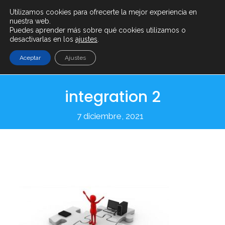
Utilizamos cookies para ofrecerte la mejor experiencia en
info@serenty.es
+ (34) 900 101 865
nuestra web.
Puedes aprender más sobre qué cookies utilizamos o
desactivarlas en los
ajustes
.
Aceptar
Ajustes
integration 2
7 diciembre, 2021