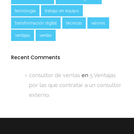
tecnología
trabajo en equipo
transformación digital
técnicas
valores
ventajas
ventas
Recent Comments
consultor de ventas
en
5 Ventajas
por las que contratar a un consultor
externo.