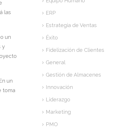
Equipo Humano
e
á las
ERP
Estrategia de Ventas
mo un
Éxito
 y
Fidelización de Clientes
royecto
General
Gestión de Almacenes
 En un
Innovación
de toma
Liderazgo
Marketing
PMO