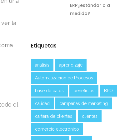
 en una
ERP¿estándar o a
medida?
ver la
 toma
Etiquetas
analisis
aprendizaje
Automatizacion de Procesos
base de datos
beneficios
BPO
calidad
campañas de marketing
todo el
cartera de clientes
clientes
comercio electrónico