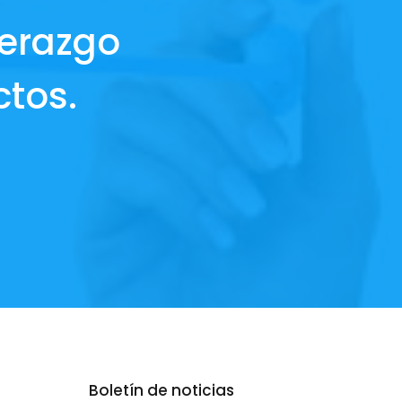
derazgo
ctos.
Boletín de noticias