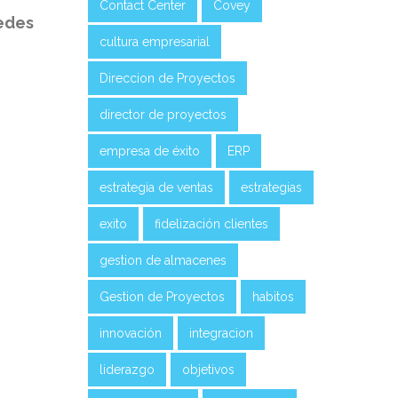
Contact Center
Covey
edes
cultura empresarial
Direccion de Proyectos
director de proyectos
empresa de éxito
ERP
estrategia de ventas
estrategias
exito
fidelización clientes
gestion de almacenes
Gestion de Proyectos
habitos
innovación
integracion
liderazgo
objetivos