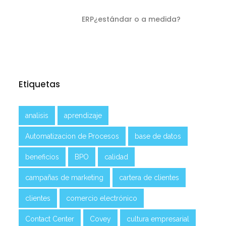
ERP¿estándar o a medida?
Etiquetas
analisis
aprendizaje
Automatizacion de Procesos
base de datos
beneficios
BPO
calidad
campañas de marketing
cartera de clientes
clientes
comercio electrónico
Contact Center
Covey
cultura empresarial