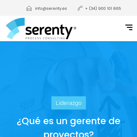
info@serenty.es
+ (34) 900 101 865
Liderazgo
¿Qué es un gerente de
proyectos?