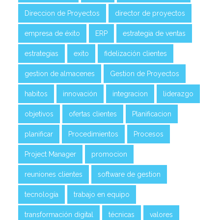
Direccion de Proyectos
director de proyectos
empresa de éxito
ERP
estrategia de ventas
estrategias
exito
fidelización clientes
gestion de almacenes
Gestion de Proyectos
habitos
innovación
integracion
liderazgo
objetivos
ofertas clientes
Planificacion
planificar
Procedimientos
Procesos
Project Manager
promocion
reuniones clientes
software de gestion
tecnología
trabajo en equipo
transformación digital
técnicas
valores