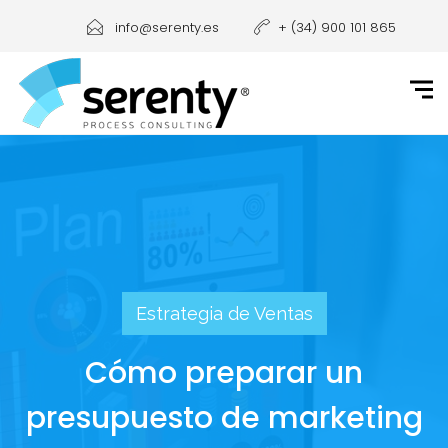
info@serenty.es
+ (34) 900 101 865
Estrategia de Ventas
Cómo preparar un
presupuesto de marketing