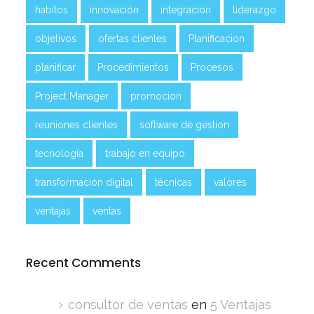
habitos
innovación
integracion
liderazgo
objetivos
ofertas clientes
Planificacion
planificar
Procedimientos
Procesos
Project Manager
promocion
reuniones clientes
software de gestion
tecnología
trabajo en equipo
transformación digital
técnicas
valores
ventajas
ventas
Recent Comments
consultor de ventas
en
5 Ventajas