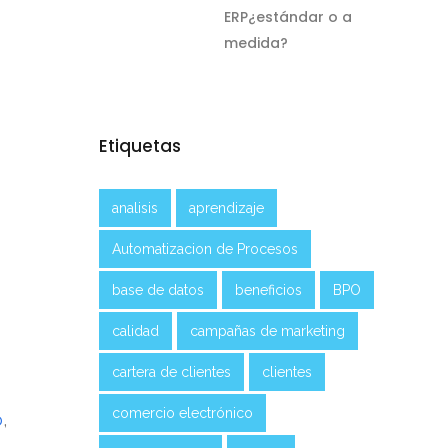
ERP¿estándar o a
 toma de
medida?
ás
Etiquetas
edes
analisis
aprendizaje
Automatizacion de Procesos
base de datos
beneficios
BPO
calidad
campañas de marketing
cartera de clientes
clientes
comercio electrónico
o
,