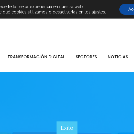
+ (34) 900 101 865
ecerte la mejor experiencia en nuestra web.
Ac
qué cookies utilizamos o desactivarlas en los
ajustes
.
TRANSFORMACIÓN DIGITAL
SECTORES
NOTICIAS
Éxito