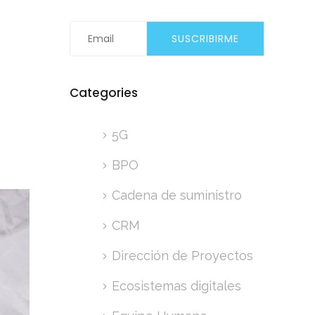
ra
vas
» de
cables
Categories
5G
es de
BPO
Cadena de suministro
CRM
Dirección de Proyectos
Ecosistemas digitales