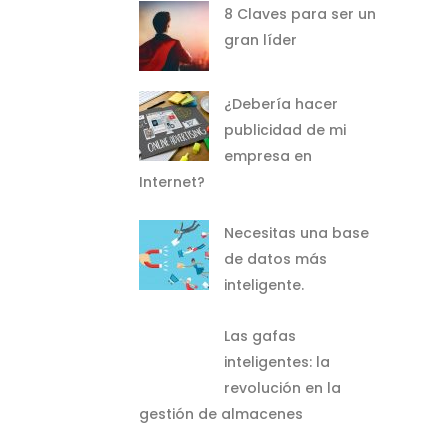
8 Claves para ser un
gran líder
royectos
¿Debería hacer
tancia
publicidad de mi
 de
empresa en
ortante
Internet?
an
Necesitas una base
de datos más
inteligente.
ender y
Las gafas
 la
inteligentes: la
revolución en la
 clave
gestión de almacenes