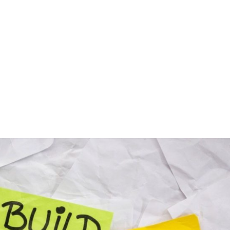
 hábitos clave que exploraremos en este artículo. Pa
 libro «
Los 7 hábitos de las personas altamente efecti
mplicidad, practicidad e integración de hábitos apli
al.
o sólido y probado para el desarrollo de habilidad