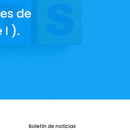
res de
I ).
Boletín de noticias