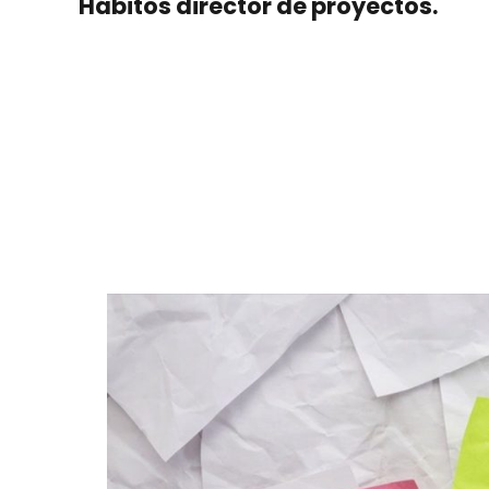
Hábitos director de proyectos.
Un director de proyectos exitoso utiliza los
lograrlo, nos inspiraremos en el renombrado
Stephen Covey. Este libro destaca por su si
tanto en el ámbito personal como profesion
Además, estos hábitos proporcionan un marc
liderazgo y gestión de proyectos.