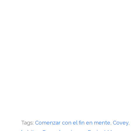
La gestión profesional de proyectos es fund
decisiones basada en información precisa.
información y potenciar tus habilidades de 
¡No te pierdas artículos interesantes en 
Descubre más sobre nosotros o ponte en 
sociales:
Facebook.
Twitter.
Linkedin.
Tags:
Comenzar con el fin en mente
,
Covey
,