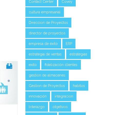
Contact Center
Covey
cultura empresarial
Direccion de Proyectos
director de proyectos
empresa de éxito
ERP
estrategia de ventas
estrategias
exito
fidelización clientes
gestion de almacenes
Gestion de Proyectos
habitos
innovación
integracion
liderazgo
objetivos