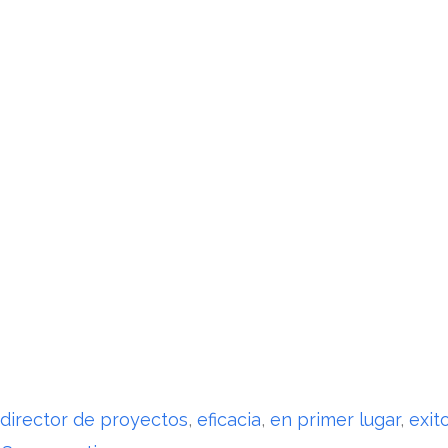
amental para maximizar los resultados y facilitar la
 ¡Acompáñanos en la siguiente parte para obtener m
dirección de proyectos!
nuestra web!
contacto para consultar más información desde r
director de proyectos
,
eficacia
,
en primer lugar
,
exit