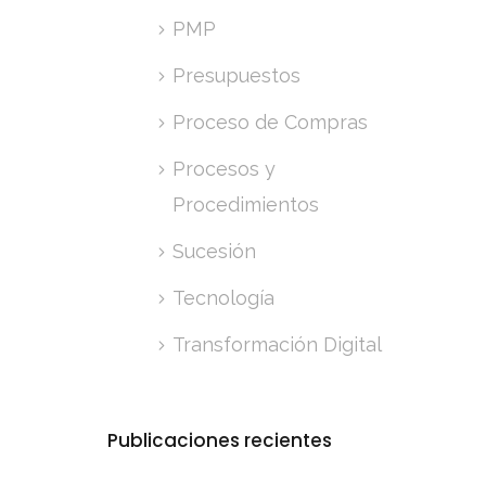
las
PMP
de las
Presupuestos
los
Proceso de Compras
Procesos y
Procedimientos
Sucesión
es de
Tecnología
royecto
Transformación Digital
to final
ción
Publicaciones recientes